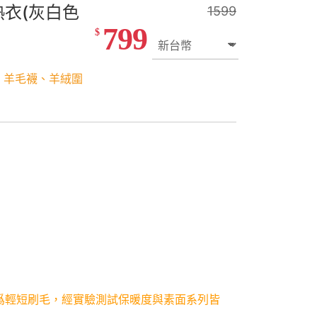
熱衣(灰白色
1599
799
$
、羊毛襪、羊絨圍
爲輕短刷毛，經實驗測試保暖度與素面系列皆