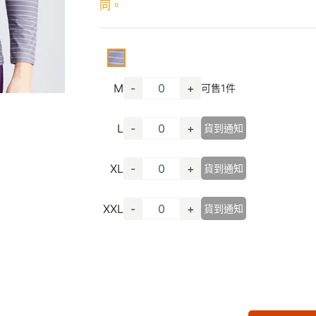
同。
M
-
+
可售
1
件
L
-
+
貨到通知
XL
-
+
貨到通知
XXL
-
+
貨到通知