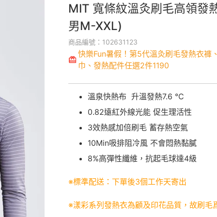
MIT 寬條紋溫灸刷毛高領發
男M-XXL)
商品編號：102631123
快樂Fun暑假！第5代溫灸刷毛發熱衣褲
巾、發熱配件任選2件1190
溫泉快熱布 升溫發熱7.6 °C
0.82遠紅外線光能 促生理活性
3效熱感加倍刷毛 蓄存熱空氣
10Min吸排阻冷風 不會悶熱黏膩
8%高彈性纖維，抗起毛球達4級
※標準配送：下單後3個工作天寄出
※漾彩系列發熱衣為顧及印花品質，故刷毛