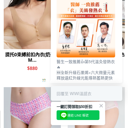
醫生一致推薦👍第5代溫灸發熱衣
🔥
🆕全新升級石墨烯+六大微量元素
釋放遠紅外線光能導熱蓄熱更快
回覆至 WIWI溫感衣
一鍵訂閱領取$50折扣
連結 LINE 帳號
0
前往結帳
加入購物車