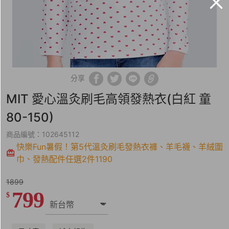
分享
MIT 愛心溫灸刷毛高領發熱衣(白紅 童
80-150)
商品編號：102645112
快樂Fun暑假！第5代溫灸刷毛發熱衣褲、羊毛襪、羊絨圍
巾、發熱配件任選2件1190
1899
799
$