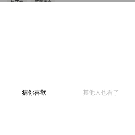
尺寸表
試穿報告
溫泉快熱布 升溫發熱7.6 °C
0.82遠紅外線光能 促生理活性
3效熱感加倍刷毛 蓄存熱空氣
10Min吸排阻冷風 不會悶熱黏膩
8%高彈性纖維，抗起毛球達4級
※標配：下單後3-5個工作天出貨
AI幫您選尺寸
AI換算尺寸僅供參考，因應每人的體態、穿衣習慣皆有
不同，若骨架、肩膀、胸部，臀圍較大者，可選擇大一
個尺碼。