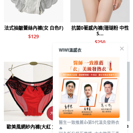
WIWI溫感衣
醫生一致推薦👍第5代溫灸發熱衣
🔥