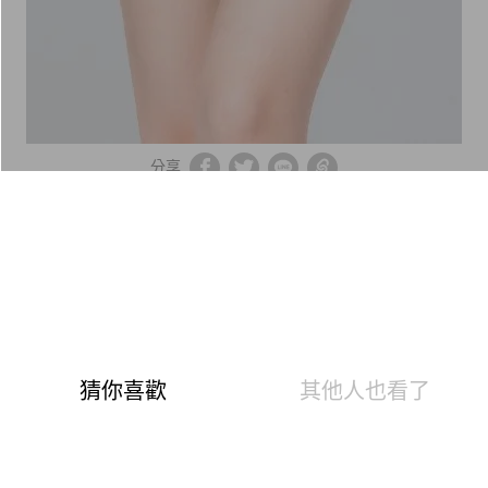
分享
窈窕美臀抑菌無痕中腰內褲(薰衣紫 女
M-2XL)
商品編號：180071042
速達
下單後24小時寄出(不含例假日)
快樂Fun暑假！成人抑菌內褲任選3件$790/6件$1390
999
399
$