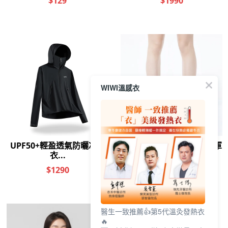
WIWI溫感衣
醫生一致推薦👍第5代溫灸發熱衣
🔥