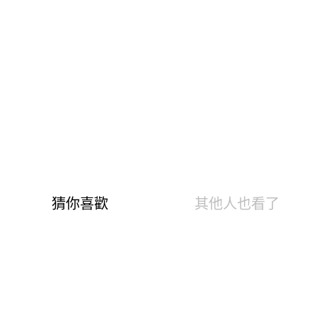
90%沁涼尼龍，親膚不悶熱
4.5級防潑水，防止小雨或濕氣滲透
耐磨抗皺，強度纖維不易起皺
2孔後背透氣窗，快速乾爽排汗
厚度0.3公分超輕量，重量僅200g冰爽舒適
※商品產地：中國
※預購：下單後7-14個工作天出貨
※請避免接觸魔鬼氈、尖銳物，建議用洗衣袋洗滌，以防止
勾紗
商品介紹
購物流程