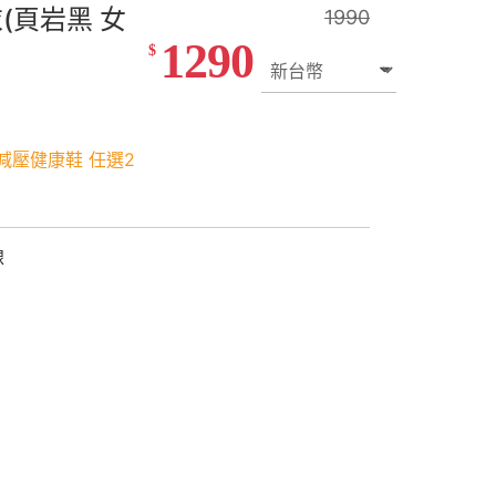
(頁岩黑 女
1990
1290
$
減壓健康鞋 任選2
線