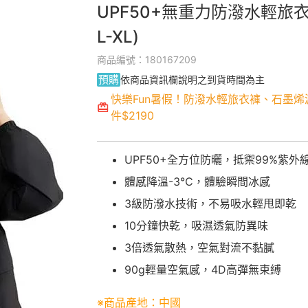
UPF50+無重力防潑水輕旅衣
L-XL)
商品編號：180167209
預購
依商品資訊欄說明之到貨時間為主
快樂Fun暑假！防潑水輕旅衣褲、石墨烯
件$2190
UPF50+全方位防曬，抵禦99%紫外
體感降溫-3℃，體驗瞬間冰感
3級防潑水技術，不易吸水輕甩即乾
10分鐘快乾，吸濕透氣防異味
3倍透氣散熱，空氣對流不黏膩
90g輕量空氣感，4D高彈無束縛
※商品產地：中國