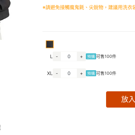
※請避免接觸魔鬼氈、尖銳物，建議用洗衣
L
-
+
可售
100
件
預購
XL
-
+
可售
100
件
預購
放
程