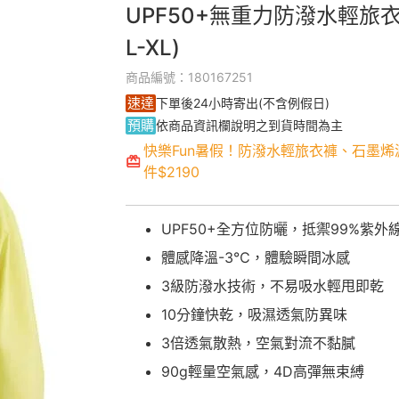
UPF50+無重力防潑水輕旅衣
L-XL)
商品編號：180167251
速達
下單後24小時寄出(不含例假日)
預購
依商品資訊欄說明之到貨時間為主
快樂Fun暑假！防潑水輕旅衣褲、石墨烯
件$2190
UPF50+全方位防曬，抵禦99%紫外
體感降溫-3℃，體驗瞬間冰感
3級防潑水技術，不易吸水輕甩即乾
10分鐘快乾，吸濕透氣防異味
3倍透氣散熱，空氣對流不黏膩
90g輕量空氣感，4D高彈無束縛