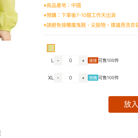
※商品產地：中國
※預購：下單後7-10個工作天出貨
※請避免接觸魔鬼氈、尖銳物，建議用洗衣
L
-
+
可售
100
件
速達
XL
-
+
可售
100
件
預購
放
程