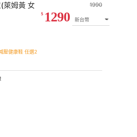
(萊姆黃 女
1990
1290
$
減壓健康鞋 任選2
線