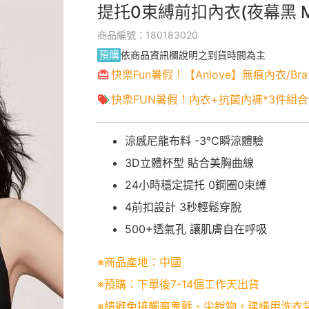
提托0束縛前扣內衣(夜幕黑 M-
商品編號：180183020
預購
依商品資訊欄說明之到貨時間為主
快樂Fun暑假！【Anlove】無痕內衣/Bra
快樂FUN暑假！內衣+抗菌內褲*3件組合只
涼感尼龍布料 -3℃瞬涼體驗
3D立體杯型 貼合美胸曲線
24小時穩定提托 0鋼圈0束縛
4前扣設計 3秒輕鬆穿脫
500+透氣孔 讓肌膚自在呼吸
※商品產地：中國
※預購：下單後7-14個工作天出貨
※請避免接觸魔鬼氈、尖銳物，建議用洗衣