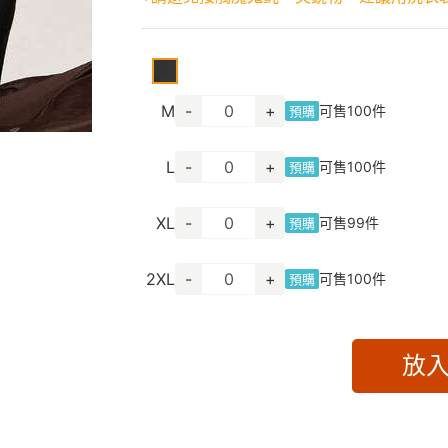
M
-
+
可售
100
件
預購
L
-
+
可售
100
件
預購
XL
-
+
可售
99
件
預購
2XL
-
+
可售
100
件
預購
放