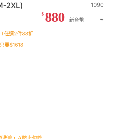
2XL)
1090
880
$
 T任選2件88折
要$1618
袋洗滌，以防止勾紗