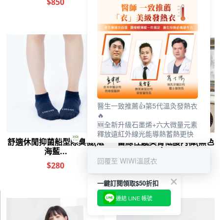
醫生一致推薦👍第5代溫灸發熱衣
🔥
🆕全新升級石墨烯+六大微量元素
釋放遠紅外線光能導熱蓄熱更快
回覆至 WIWI溫感衣
一鍵訂閱領取$50折扣
連結 LINE 帳號
0
前往結帳
加入購物車