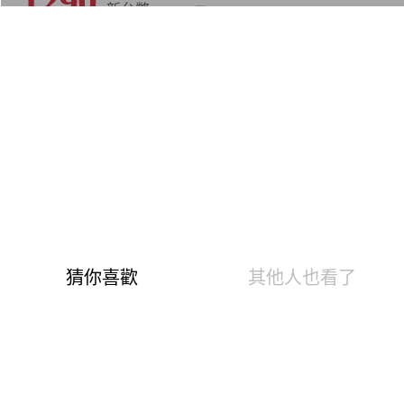
1290
● 體感降溫-5℃，QMAX0.492體驗瞬間冰感
● UPF50+全方位防曬，抵禦99%紫外線
● 1.8秒快速吸水，汗水不久留更乾爽舒適
● 40分鐘殘留32%水分，排濕穩定不易悶住
● 雙側邊網孔設計，穿著透氣不易悶熱
● 袖口開洞延伸包覆，手背也能安心防曬
● 透氣面罩包覆臉部，遮陽同時不悶住
※商品產地：中國
※尺碼偏小，建議比平常穿著尺寸大一號
※預購商品預計7-20個工作天出貨
※請避免接觸魔鬼氈、尖銳物，建議用洗衣袋洗滌，以防止