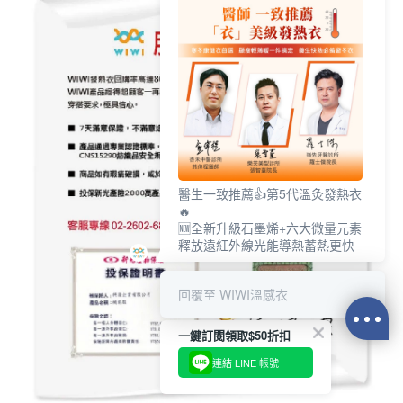
醫生一致推薦👍第5代溫灸發熱衣
🔥
🆕全新升級石墨烯+六大微量元素
釋放遠紅外線光能導熱蓄熱更快
回覆至 WIWI溫感衣
一鍵訂閱領取$50折扣
連結 LINE 帳號