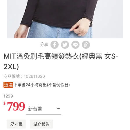
分享
MIT溫灸刷毛高領發熱衣(經典黑 女S-
2XL)
商品編號：102611020
速達
下單後24小時寄出(不含例假日)
1299
799
$
尺寸表
試穿報告