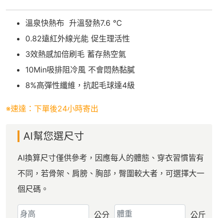
溫泉快熱布 升溫發熱7.6 °C
0.82遠紅外線光能 促生理活性
3效熱感加倍刷毛 蓄存熱空氣
10Min吸排阻冷風 不會悶熱黏膩
8%高彈性纖維，抗起毛球達4級
※速達：下單後24小時寄出
AI幫您選尺寸
AI換算尺寸僅供參考，因應每人的體態、穿衣習慣皆有
不同，若骨架、肩膀、胸部，臀圍較大者，可選擇大一
個尺碼。
公分
公斤