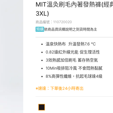
MIT溫灸刷毛內著發熱褲(經典
3XL)
商品編號：110720020
預購
依商品資訊欄說明之到貨時間為主
溫泉快熱布 升溫發熱7.6 °C
0.82遠紅外線光能 促生理活性
3效熱感加倍刷毛 蓄存熱空氣
10Min吸排阻冷風 不會悶熱黏膩
8%高彈性纖維，抗起毛球達4級
※速達：下單後24小時寄出