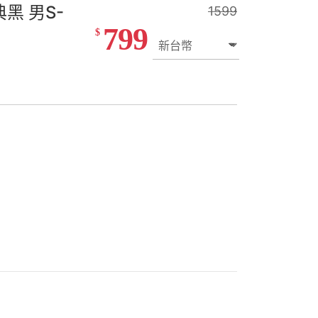
黑 男S-
1599
799
$