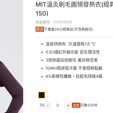
MIT溫灸刷毛圓領發熱衣(經典
150)
商品編號：102616020
速達
下單後24小時寄出(不含例假日)
溫泉快熱布 升溫發熱7.6 °C
0.82遠紅外線光能 促生理活性
3效熱感加倍刷毛 蓄存熱空氣
10Min吸排阻冷風 不會悶熱黏膩
8%高彈性纖維，抗起毛球達4級
70
-
+
可售
325
件
速達