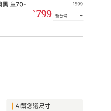
黑 童70-
1599
799
$
AI幫您選尺寸