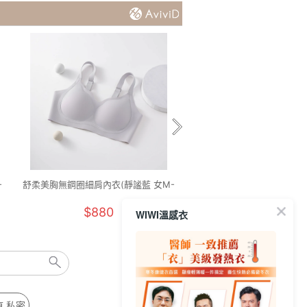
-
舒柔美胸無鋼圈細肩內衣(靜謐藍 女M-
舒柔美胸無鋼圈寬肩內衣(摩卡
2XL)
2XL)
$880
$880
WIWI溫感衣
痕 私密