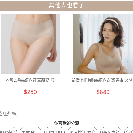
其他人也看了
冰氧雲柔無痕內褲(燕麥奶 F)
舒活提托美胸無痕內衣(溫柔杏 女M
2XL)
$250
$880
遠紅外線
你喜歡的分類
 遠紅外線
男童 銀河
口罩 MIT
吸濕排汗 枕套
BRA 方領
無