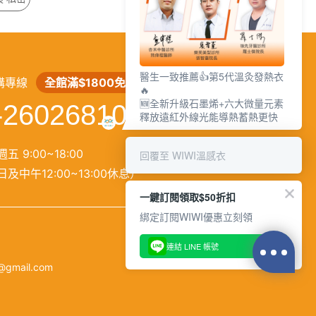
繁
│
简
醫生一致推薦👍第5代溫灸發熱衣
購專線
全館滿$1800免運
🔥
🆕全新升級石墨烯+六大微量元素
-26026810
釋放遠紅外線光能導熱蓄熱更快
五 9:00~18:00
回覆至 WIWI溫感衣
及中午12:00~13:00休息）
一鍵訂閱領取$50折扣
綁定訂閱WIWI優惠立刻領
連結 LINE 帳號
@gmail.com