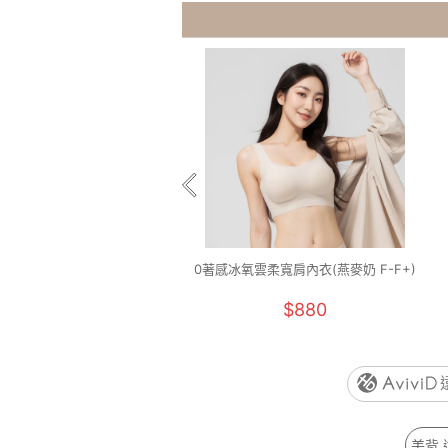
0著感冰氧雲柔寬肩內衣(燕麥奶 F-F+)
$880
美背