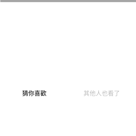
• 溫泉快熱布 升溫發熱7.6 °C
• 0.82遠紅外線光能 促生理活性
• 3效熱感加倍刷毛 10分鐘快速排汗
• 8%高彈性纖維，抗起毛球達4級
• 1700萬色數位印花，不沾黏不掉色
※標配：下單後3-5個工作天出貨
※漾彩系列發熱衣為顧及印花品質，故刷毛爲輕短刷毛，經
實驗測試保暖度與素面系列皆同。
AI幫您選尺寸
AI換算尺寸僅供參考，因應每人的體態、穿衣習慣皆有
不同，若骨架、肩膀、胸部，臀圍較大者，可選擇大一