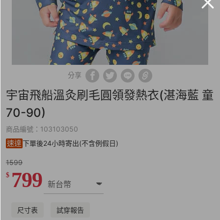
分享
宇宙飛船溫灸刷毛圓領發熱衣(湛海藍 童
70-90)
商品編號：103103050
速達
下單後24小時寄出(不含例假日)
1599
799
$
尺寸表
試穿報告