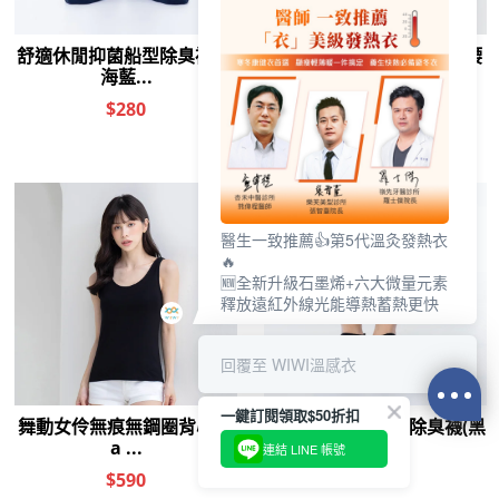
醫生一致推薦👍第5代溫灸發熱衣
🔥
🆕全新升級石墨烯+六大微量元素
釋放遠紅外線光能導熱蓄熱更快
回覆至 WIWI溫感衣
一鍵訂閱領取$50折扣
連結 LINE 帳號