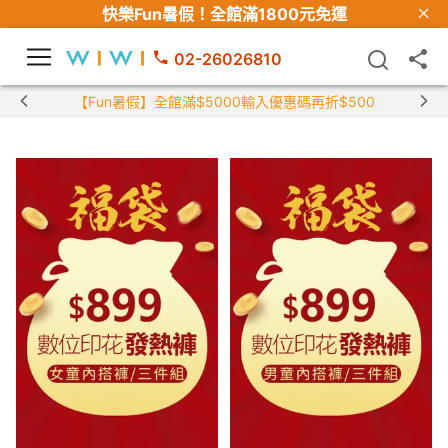
快樂Fun暑假！
全館滿1800元免運
02-26026810
【Fun暑假】全館滿$5000輸入優惠碼再折$500