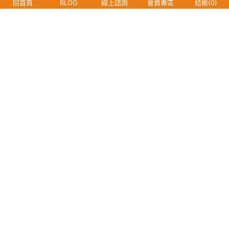
回首頁
BLOG
線上諮詢
會員專區
結帳(
0
)
-3度冰柔休閒寬褲
花漾冰絲內褲(淡橘
冰氧雲柔無痕內褲
舒活
(卡其色 中性S-
繁花 女M)
(晨霧灰 F)
內衣
$990
$129
$250
2XL)
遠紅外線
你喜歡的分類
套鏡 UV400
9D 輕感
內衣 平口細
加速 防曬
BRA 美背