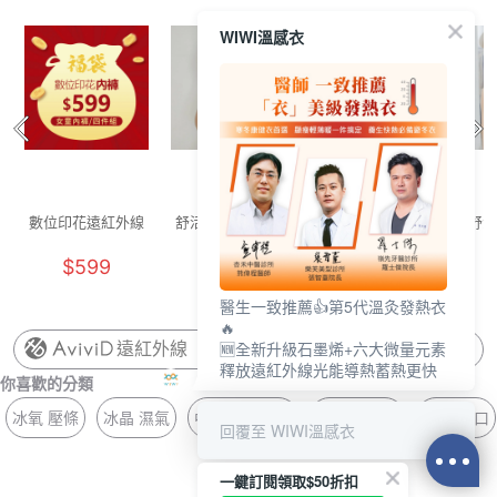
WIWI溫感衣
數位印花遠紅外線
舒活提托美胸無痕
舒活提托美胸無痕
舒活
抑菌內褲女童福袋
內衣(清新綠 女M-
內衣(浪漫紫 女M-
內衣
$599
$880
$880
(4件組 童90-140)
2XL)
2XL)
醫生一致推薦👍第5代溫灸發熱衣
🔥
🆕全新升級石墨烯+六大微量元素
遠紅外線
釋放遠紅外線光能導熱蓄熱更快
你喜歡的分類
冰氧 壓條
冰晶 濕氣
中腰內褲 除臭
針織 銀離子
胸墊 平口
回覆至 WIWI溫感衣
一鍵訂閱領取$50折扣