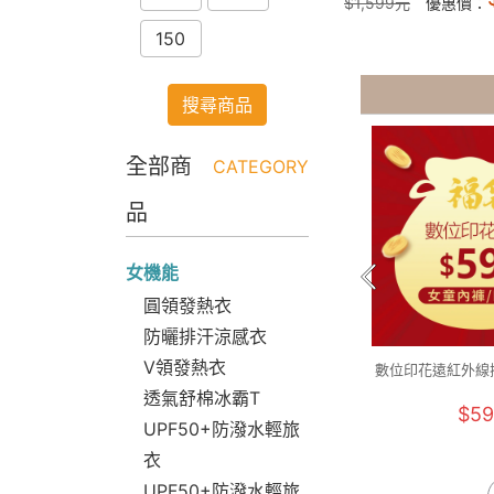
$
1,599
元
優惠價：
150
搜尋商品
全部商
CATEGORY
品
女機能
圓領發熱衣
防曬排汗涼感衣
V領發熱衣
數位印花遠紅外線
袋(4件組 童9
透氣舒棉冰霸T
$59
UPF50+防潑水輕旅
衣
UPF50+防潑水輕旅