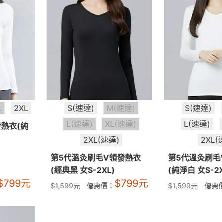
L
2XL
S(速達)
M(速達)
S(速達)
L(速達)
XL(速達)
L(速達)
發熱衣(純
2XL(速達)
2XL(
第5代溫灸刷毛V領發熱衣
第5代溫灸刷毛
(經典黑 女S-2XL)
(純淨白 女S-2X
$
799
元
$
799
元
$
1,599
元
優惠價：
$
1,599
元
優惠