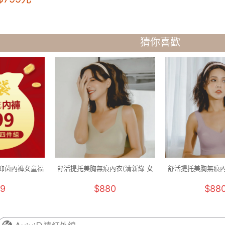
猜你喜歡
抑菌內褲女童福
舒活提托美胸無痕內衣(清新綠 女
舒活提托美胸無痕內
0-140)
M-2XL)
M-2XL
9
$880
$88