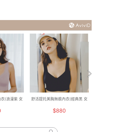
衣(浪漫紫 女
舒活提托美胸無痕內衣(經典黑 女
石墨烯減壓健康鞋(經典黑
)
M-2XL)
25.5)
0
$880
$1290