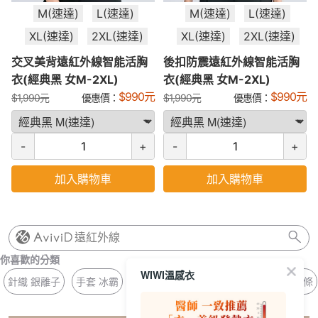
M(速達)
L(速達)
M(速達)
L(速達)
XL(速達)
2XL(速達)
XL(速達)
2XL(速達)
交叉美背遠紅外線智能活胸
後扣防震遠紅外線智能活胸
衣(經典黑 女M-2XL)
衣(經典黑 女M-2XL)
$
990
元
$
990
元
$
1,990
元
優惠價：
$
1,990
元
優惠價：
-
+
-
+
加入購物車
加入購物車
遠紅外線
你喜歡的分類
WIWI溫感衣
針織 銀離子
手套 冰霸
冰晶 濕氣
中腰內褲 除臭
冰氧 壓條