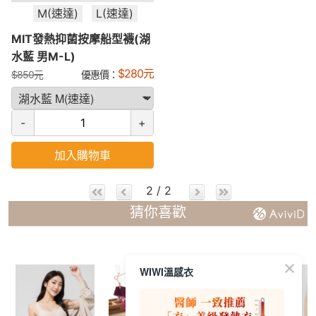
M(速達)
L(速達)
MIT發熱抑菌按摩船型襪(湖
水藍 男M-L)
$
280
元
$
850
元
優惠價：
-
+
加入購物車
2 / 2
猜你喜歡
WIWI溫感衣