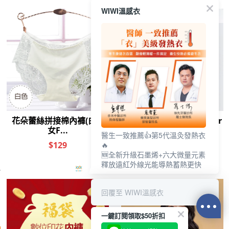
F(速達)
WIWI溫感衣
-3度蜂巢冰氧巾(琉璃藍 中
性F)
$
179
元
$
299
元
優惠價：
-
+
加入購物車
醫生一致推薦👍第5代溫灸發熱衣
🔥
🆕全新升級石墨烯+六大微量元素
遠紅外線
釋放遠紅外線光能導熱蓄熱更快
你喜歡的分類
胸墊 平口
中腰內褲 除臭
針織 銀離子
冰氧 壓條
冰晶 濕氣
回覆至 WIWI溫感衣
一鍵訂閱領取$50折扣