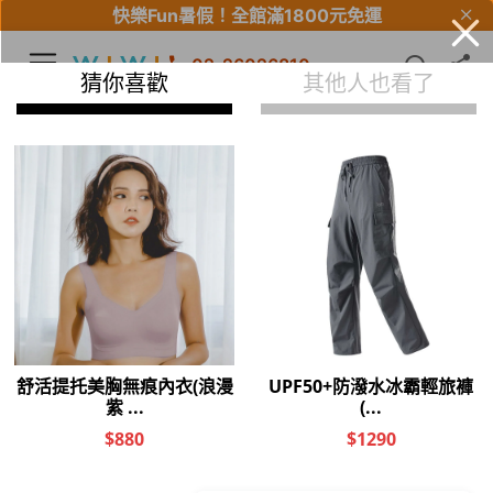
快樂Fun暑假！
全館滿1800元免運
02-26026810
【Fun暑假】全館滿$5000輸入優惠碼再折$500