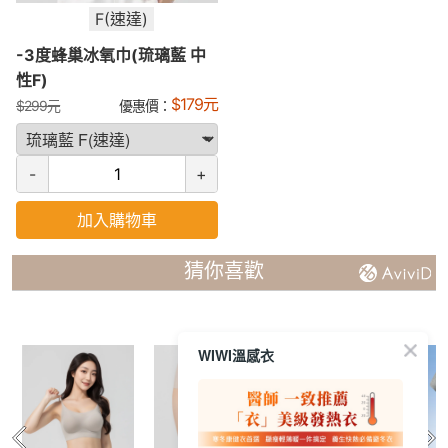
F(速達)
-3度蜂巢冰氧巾(琉璃藍 中
性F)
$
179
元
$
299
元
優惠價：
-
+
加入購物車
猜你喜歡
WIWI溫感衣