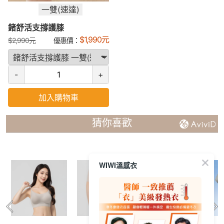
一雙(速達)
鍺舒活支撐護膝
$
1,990
元
$
2,990
元
優惠價：
-
+
加入購物車
猜你喜歡
WIWI溫感衣