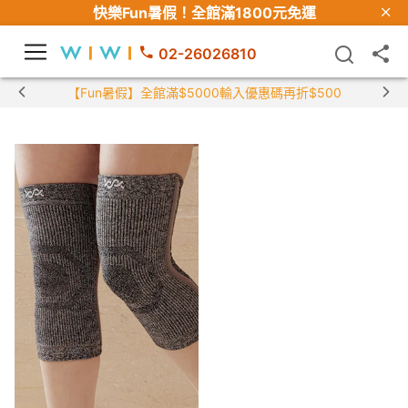
快樂Fun暑假！
全館滿1800元免運
02-26026810
【Fun暑假】全館滿$5000輸入優惠碼再折$500