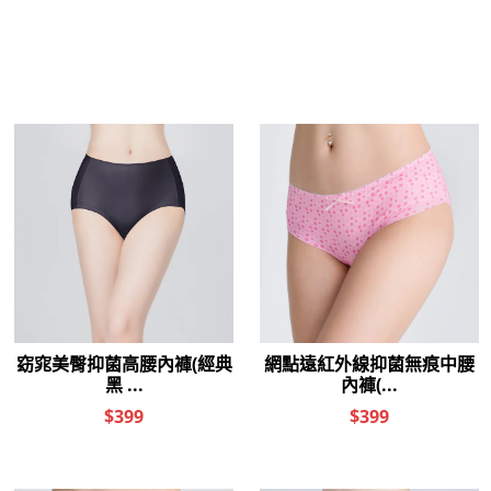
M(速達)
L(速達)
M(速達)
L(速達)
XL(速達)
2XL(速達)
XL(速達)
2XL(速達)
3XL(速達)
4XL(速達)
3XL(速達)
4XL(速達)
5XL(速達)
5XL(速達)
透氣舒棉冰霸T 2.0(月光藍
透氣舒棉冰霸T 2.0(玄岩灰
男女共版M-5XL)
男女共版M-5XL)
$
699
元
$
699
元
$
1,290
元
優惠價：
$
1,290
元
優惠價：
-
+
-
+
加入購物車
加入購物車