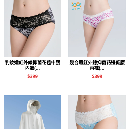
M(速達)
L(速達)
M(速達)
L(速達)
XL(速達)
2XL(速達)
XL(速達)
2XL(速達)
3XL(速達)
4XL(速達)
透氣舒棉冰霸T 2.0(蜜桃粉
男女共版M-5XL)
5XL(速達)
透氣舒棉冰霸T 2.0(經典黑
男女共版M-5XL)
$
699
元
$
699
元
$
1,290
元
優惠價：
$
1,290
元
優惠價：