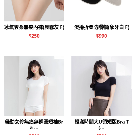
M(速達)
L
XL
M
L(速達)
2XL
3XL
XL(速達)
2XL
4XL(速達)
5XL(速達)
3XL(速達)
4XL(速達)
5XL(速達)
透氣舒棉冰霸T(麻花灰 男女
共版M-5XL)
透氣舒棉冰霸T(純淨白 男女
共版M-5XL)