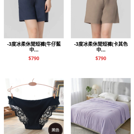
M(速達)
L(速達)
M(速達)
L(速達)
XL(速達)
2XL(速達)
XL(速達)
2XL(速達)
透氣舒棉短版冰霸T 2.0(經
透氣舒棉短版冰霸T 2.0(月
典黑 女M-2XL)
光藍 女M-2XL)
$
699
元
$
699
元
$
1,290
元
優惠價：
$
1,290
元
優惠價：