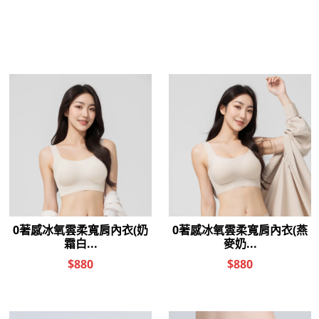
M
L(速達)
M(速達)
L
XL
XL(速達)
2XL
2XL
3XL
3XL(速達)
4XL(速達)
4XL(速達)
5XL(速達)
5XL(速達)
透氣舒棉冰霸T(麻花灰 男女
共版M-5XL)
透氣舒棉冰霸T(純淨白 男女
共版M-5XL)
$
699
元
$
699
元
$
1,299
元
優惠價：
$
1,299
元
優惠價：
-
+
-
+
加入購物車
加入購物車