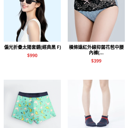
M(速達)
L
XL
M
L(速達)
2XL
3XL
XL(速達)
2XL
4XL(速達)
5XL(速達)
3XL(速達)
4XL(速達)
5XL(速達)
透氣舒棉冰霸T(麻花灰 男女
共版M-5XL)
透氣舒棉冰霸T(純淨白 男女
共版M-5XL)