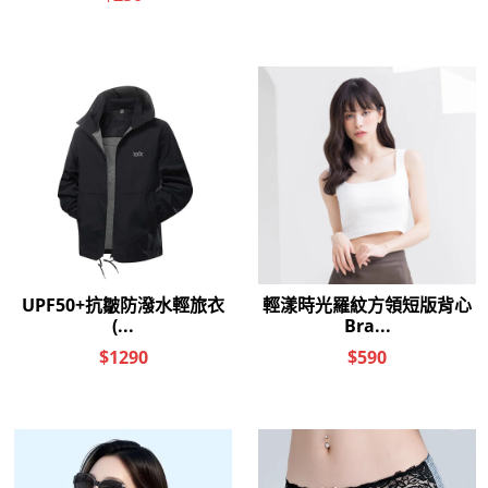
M(速達)
L(速達)
M(速達)
L(速達)
XL(速達)
2XL(速達)
XL(速達)
2XL(速達)
透氣舒棉短版冰霸T 2.0(經
透氣舒棉短版冰霸T 2.0(純
典黑 女M-2XL)
淨白 女M-2XL)
$
699
元
$
699
元
$
1,290
元
優惠價：
$
1,290
元
優惠價：
-
+
-
+
加入購物車
加入購物車