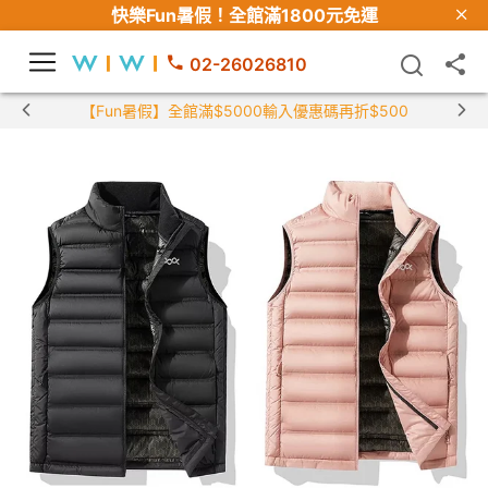
快樂Fun暑假！
全館滿1800元免運
02-26026810
【Fun暑假】全館滿$5000輸入優惠碼再折$500