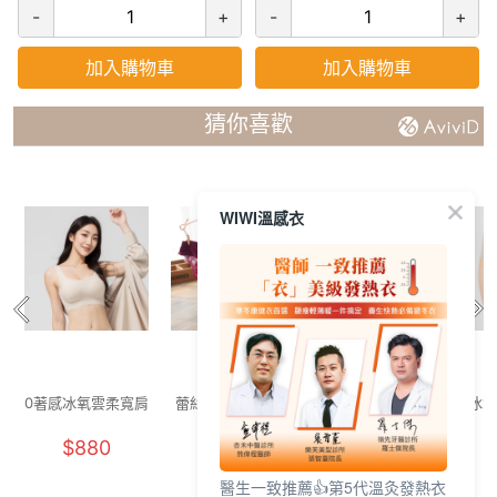
-
+
-
+
加入購物車
加入購物車
猜你喜歡
WIWI溫感衣
0著感冰氧雲柔寬肩
蕾絲性感美臀內褲
0著感冰氧雲柔寬肩
冰氧
內衣(燕麥奶 F-F+)
(深紅 女F)
內衣(奶霜白 F-F+)
$880
$129
$880
醫生一致推薦👍第5代溫灸發熱衣