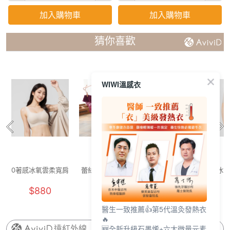
加入購物車
加入購物車
猜你喜歡
WIWI溫感衣
0著感冰氧雲柔寬肩
蕾絲性感美臀內褲
0著感冰氧雲柔寬肩
冰氧
內衣(燕麥奶 F-F+)
(深紅 女F)
內衣(奶霜白 F-F+)
$880
$129
$880
醫生一致推薦👍第5代溫灸發熱衣
🔥
🆕全新升級石墨烯+六大微量元素
遠紅外線