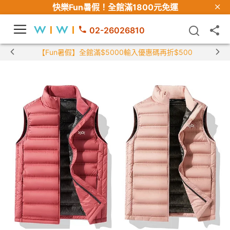
快樂Fun暑假！
全館滿1800元免運
02-26026810
【Fun暑假】全館滿$5000輸入優惠碼再折$500