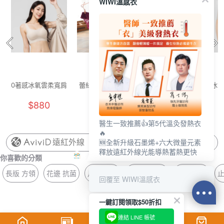
WIWI溫感衣
0著感冰氧雲柔寬肩
蕾絲性感美臀內褲
0著感冰氧雲柔寬肩
冰氧
內衣(燕麥奶 F-F+)
(深紅 女F)
內衣(奶霜白 F-F+)
$880
$129
$880
醫生一致推薦👍第5代溫灸發熱衣
🔥
🆕全新升級石墨烯+六大微量元素
遠紅外線
釋放遠紅外線光能導熱蓄熱更快
你喜歡的分類
長版 方領
花邊 抗菌
月牙 杯墊
抗菌 無痕褲
壓條 著感
止
回覆至 WIWI溫感衣
一鍵訂閱領取$50折扣
連結 LINE 帳號