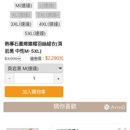
M(速達)
L(速達)
XL(速達)
2XL(速達)
3XL(速達)
4XL(速達)
5XL(速達)
熱導石墨烯連帽羽絲絨衣(頁
岩黑 中性M-5XL)
$
2,290
元
$
3,990
元
優惠價：
-
+
加入購物車
猜你喜歡