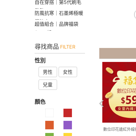
自在穿搭｜第5代刷毛
發熱Bra T
防風抗寒｜石墨烯極暖
衝鋒衣
超值組合｜品牌福袋
$599起
尋找商品
FILTER
性別
男性
女性
兒童
顏色
數位印花遠紅外線
袋(4件組 童9