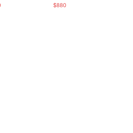
0
$880
$1290