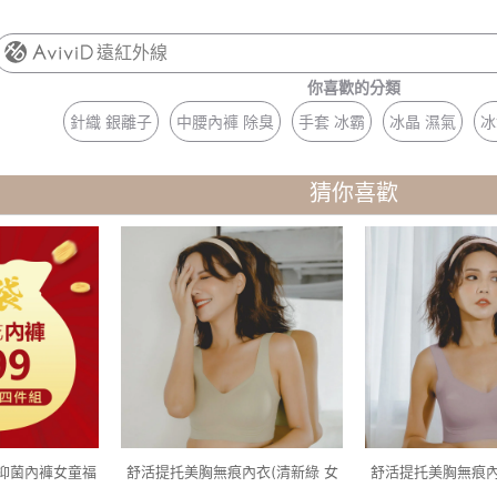
遠紅外線
你喜歡的分類
針織 銀離子
中腰內褲 除臭
手套 冰霸
冰晶 濕氣
冰
猜你喜歡
抑菌內褲女童福
舒活提托美胸無痕內衣(清新綠 女
舒活提托美胸無痕內
0-140)
M-2XL)
M-2XL