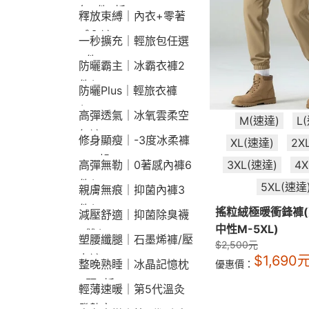
包2件9折
釋放束縛｜內衣+零著
感內褲
一秒擴充｜輕旅包任選
2件2190
防曬霸主｜冰霸衣褲2
件$1790
防曬Plus｜輕旅衣褲
$2190
高彈透氣｜冰氧雲柔空
M(速達)
L
氣褲
修身顯瘦｜-3度冰柔褲
XL(速達)
2X
790起
3XL(速達)
4
高彈無勒｜0著感內褲6
件$1290
5XL(速達
親膚無痕｜抑菌內褲3
件$790
搖粒絨極暖衝鋒褲
減壓舒適｜抑菌除臭襪
中性M-5XL)
3雙$660
塑腰纖腿｜石墨烯褲/壓
$
2,500
元
力褲
$
1,690
整晚熟睡｜冰晶記憶枕
優惠價：
2顆9折
輕薄速暖｜第5代溫灸
發熱衣