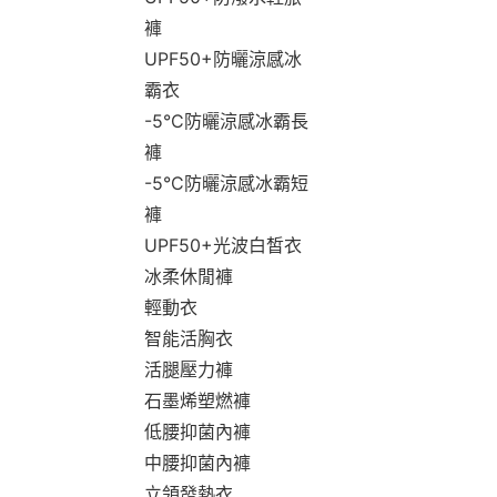
褲
UPF50+防曬涼感冰
霸衣
-5°C防曬涼感冰霸長
褲
-5°C防曬涼感冰霸短
褲
UPF50+光波白皙衣
冰柔休閒褲
輕動衣
智能活胸衣
活腿壓力褲
石墨烯塑燃褲
低腰抑菌內褲
中腰抑菌內褲
立領發熱衣