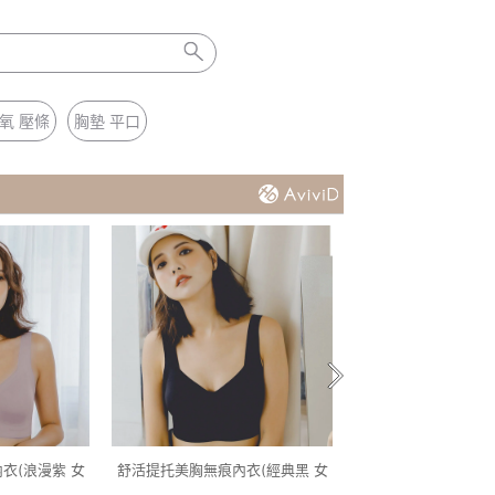
氧 壓條
胸墊 平口
衣(浪漫紫 女
舒活提托美胸無痕內衣(經典黑 女
石墨烯減壓健康鞋(經典黑
)
M-2XL)
25.5)