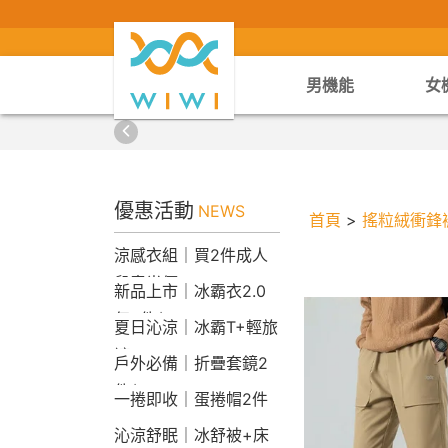
男機能
女
優惠活動
NEWS
首頁
>
搖粒絨衝鋒
涼感衣組｜買2件成人
兒童半價
新品上市｜冰霸衣2.0
任2件$2290
夏日沁涼｜冰霸T+輕旅
褲
戶外必備｜折疊套鏡2
件$1790
一捲即收｜蛋捲帽2件
1790
沁涼舒眠｜冰舒被+床