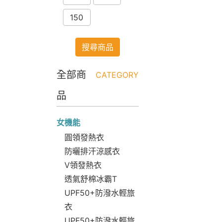
150
搜尋商品
全部商
CATEGORY
品
女機能
圓領發熱衣
防曬排汗涼感衣
V領發熱衣
透氣舒棉冰霸T
UPF50+防潑水輕旅
衣
UPF50+防潑水輕旅