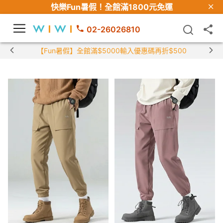
快樂Fun暑假！
全館滿1800元免運
02-26026810
【Fun暑假】全館滿$5000輸入優惠碼再折$500