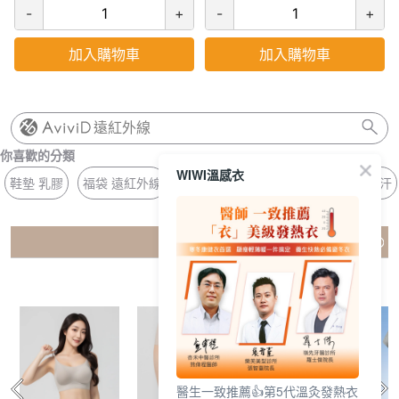
-
+
-
+
加入購物車
加入購物車
遠紅外線
你喜歡的分類
WIWI溫感衣
鞋墊 乳膠
福袋 遠紅外線
平口 BRA
長版 無鋼圈
涼感 排汗
猜你喜歡
醫生一致推薦👍第5代溫灸發熱衣