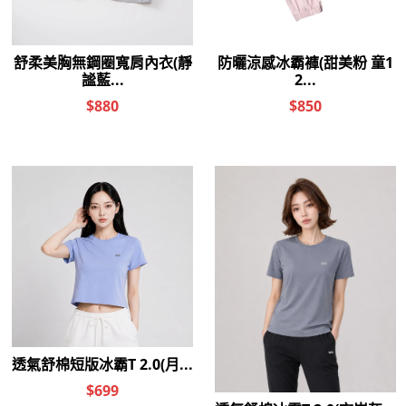
中腰內褲(湛海藍 女M-2XL)
$
399
元
$
399
元
$
999
元
優惠價：
$
999
元
優惠價：
-
+
-
+
加入購物車
加入購物車