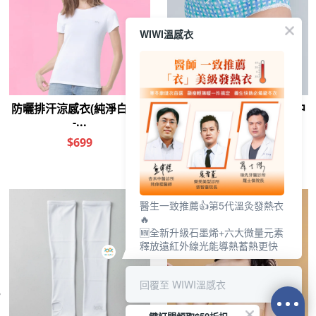
猜你喜歡
WIWI溫感衣
舒柔美胸無鋼圈細
石墨烯冰舒被
幾何系花苞內褲(淡
歐美
醫生一致推薦👍第5代溫灸發熱衣
肩內衣(經典黑 女
3.0(奶霜黃 雙人)
橘 女F)
🔥
$880
$1990
$129
M-2XL)
🆕全新升級石墨烯+六大微量元素
釋放遠紅外線光能導熱蓄熱更快
遠紅外線
回覆至 WIWI溫感衣
你喜歡的分類