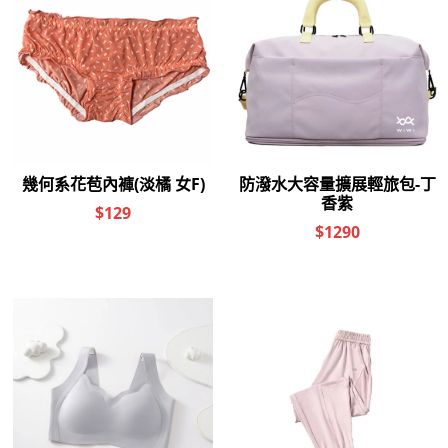
加入購物車
加入購物車
M(速達)
L(速達)
M
L
XL
2XL
XL(速達)
2XL
雛菊遠紅外線抑菌基本中腰
內褲(經典黑 女M-2XL)
水玉玫瑰遠紅外線抑菌經典