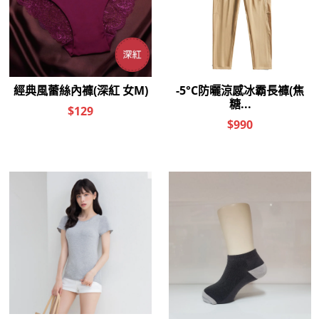
加入購物車
加入購物車
M(速達)
L
XL
M(速達)
L
XL
2XL
2XL
橫條遠紅外線抑菌無痕中腰
網點遠紅外線抑菌無痕中腰