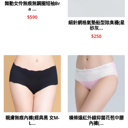
內褲(天空藍 女M-2XL)
內褲(戀愛粉 女M-2XL)
$
399
元
$
399
元
$
999
元
優惠價：
$
999
元
優惠價：
-
+
-
+
加入購物車
加入購物車