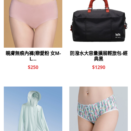
M
L
XL
2XL
M(速達)
L
XL
2XL
燕子遠紅外線抑菌無痕中腰
內褲(天空藍 女M-2XL)
網點遠紅外線抑菌無痕中腰
內褲(天空藍 女M-2XL)
$
399
元
$
399
元
$
999
元
優惠價：
$
999
元
優惠價：
-
+
-
+
加入購物車
加入購物車