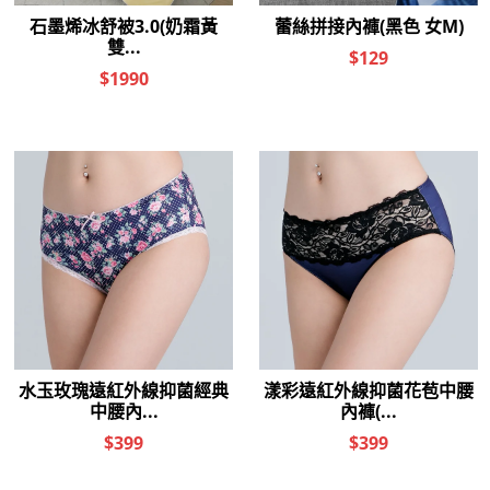
M
L
XL
2XL
M(速達)
L(速達)
XL(速達)
2XL
大理花遠紅外線抑菌無痕中
腰內褲(奶昔綠 女M-2XL)
橫條遠紅外線抑菌無痕中腰
內褲(經典黑 女M-2XL)
$
399
元
$
399
元
$
999
元
優惠價：
$
999
元
優惠價：
-
+
-
+
加入購物車
加入購物車