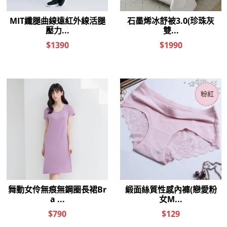
2XL
XL(速達)
2XL(速達)
數羊遠紅外線抑菌花苞中腰
數羊遠紅外線抑菌花苞中腰
內褲(戀愛粉 女M-2XL)
內褲(天空藍 女M-2XL)
$
399
元
$
399
元
$
999
元
優惠價：
$
999
元
優惠價：
-
+
-
+
加入購物車
加入購物車