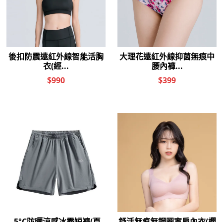
M
L
XL
M
L(速達)
2XL(速達)
XL(速達)
2XL(速達)
窈窕美臀抑菌中腰內褲(粉嫩
窈窕美臀抑菌無痕中腰內褲
膚 女 M-2XL)
(戀愛粉 女M-2XL)
$
399
元
$
399
元
$
999
元
優惠價：
$
999
元
優惠價：