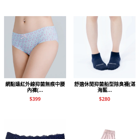
加入購物車
加入購物車
M
L
XL
2XL
M
L
XL
2XL
網點遠紅外線抑菌花苞中腰
小雨點遠紅外線抑菌花苞中
內褲(戀愛粉 女M-2XL)
腰內褲(活力黃 女M-2XL)
$
399
元
$
399
元
$
999
元
優惠價：
$
999
元
優惠價：