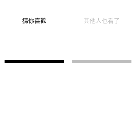
M
L(速達)
M(速達)
L(速達)
XL(速達)
2XL(速達)
XL(速達)
2XL(速達)
窈窕美臀抑菌中腰內褲(石英
窈窕美臀抑菌中腰內褲(醇酒
粉 女 M-2XL)
紅 女 M-2XL)
$
399
元
$
399
元
$
999
元
優惠價：
$
999
元
優惠價：
-
+
-
+
加入購物車
加入購物車