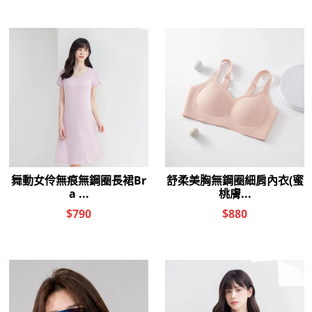
M
L
XL
2XL
M(速達)
L
XL
2XL
叢林豹遠紅外線抑菌經典中
腰內褲(戀愛粉 女M-2XL)
豎條遠紅外線抑菌基本中腰
內褲(玫桃紅 女M-2XL)
$
399
元
$
399
元
$
999
元
優惠價：
$
999
元
優惠價：
-
+
-
+
加入購物車
加入購物車