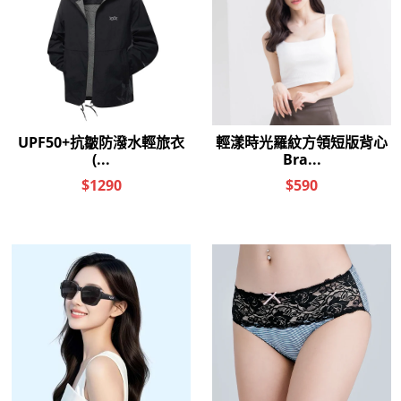
2XL
水彩格遠紅外線抑菌經典中
腰內褲(湖藍綠 女M-2XL)
漾彩遠紅外線抑菌經典中腰
內褲(水漾藍 女M-2XL)
$
399
元
$
399
元
$
999
元
優惠價：
$
999
元
優惠價：
-
+
-
+
加入購物車
加入購物車