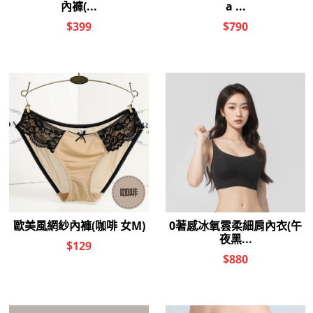
M(速達)
L
XL
M(速達)
L
XL
2XL
2XL
水彩格遠紅外線抑菌經典中
橫條遠紅外線抑菌花苞中腰
腰內褲(薰衣紫 女M-2XL)
內褲(戀愛粉 女M-2XL)
$
399
元
$
399
元
$
999
元
優惠價：
$
999
元
優惠價：