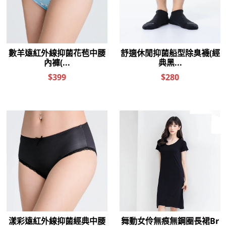
M
L
XL
2XL
M
L
XL
2XL
燕子遠紅外線抑菌無痕中腰
小雨點遠紅外線抑菌花苞中
內褲(戀愛粉 女M-2XL)
腰內褲(玫桃紅 女M-2XL)
$
399
元
$
399
元
$
999
元
優惠價：
$
999
元
優惠價：
-
+
-
+
加入購物車
加入購物車