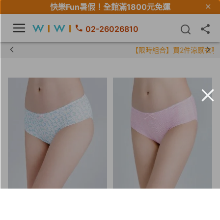
快樂Fun暑假！
全館滿1800元免運
02-26026810
【限時組合】買2件涼感衣享兒童半價