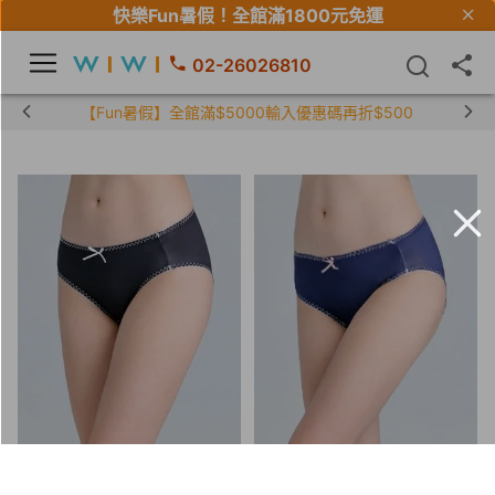
快樂Fun暑假！
全館滿1800元免運
02-26026810
【限時組合】買2件涼感衣享兒