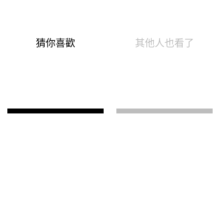
M
L
XL
2XL
M
L
XL
2XL
漾彩遠紅外線抑菌基本中腰
漾彩遠紅外線抑菌基本中腰
內褲(經典黑 女M-2XL)
內褲(湛海藍 女M-2XL)
$
399
元
$
399
元
$
999
元
優惠價：
$
999
元
優惠價：
-
+
-
+
已售完
加入購物車