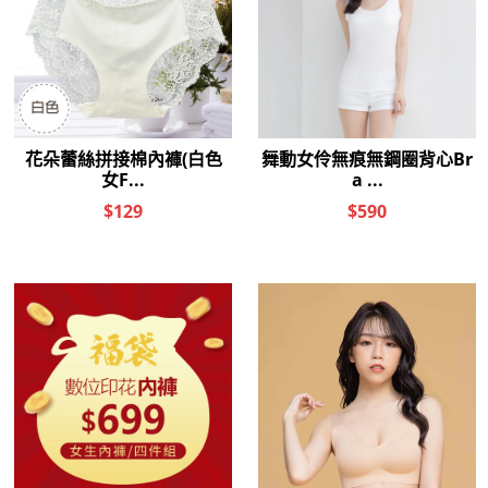
M(速達)
L
XL
M
L
XL
2XL
2XL
漾彩遠紅外線抑菌經典中腰
內褲(羅蘭紫 女M-2XL)
漾彩遠紅外線抑菌經典中腰
內褲(經典黑 女M-2XL)
$
399
元
$
399
元
$
999
元
優惠價：
$
999
元
優惠價：
-
+
-
+
加入購物車
加入購物車