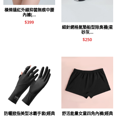
內褲(戀愛粉 女M-2XL)
$
399
元
$
399
元
$
999
元
優惠價：
$
999
元
優惠價：
-
+
-
+
加入購物車
加入購物車