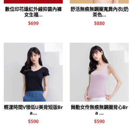
M(速達)
L
XL
M
L
XL
2XL
2XL
漾彩遠紅外線抑菌經典中腰
內褲(粉嫩膚 女M-2XL)
漾彩遠紅外線抑菌經典中腰
內褲(水漾藍 女M-2XL)