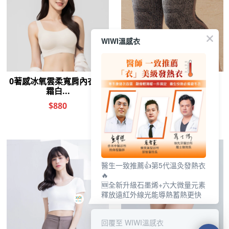
1 / 4
猜你喜歡
WIWI溫感衣
數位印花遠紅外線
舒活提托美胸無痕
舒活提托美胸無痕
舒活
醫生一致推薦👍第5代溫灸發熱衣
抑菌內褲女童福袋
內衣(清新綠 女M-
內衣(浪漫紫 女M-
內衣
🔥
$599
$880
$880
(4件組 童90-140)
2XL)
2XL)
🆕全新升級石墨烯+六大微量元素
釋放遠紅外線光能導熱蓄熱更快
遠紅外線
回覆至 WIWI溫感衣