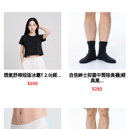
M
L
XL
2XL
M
L
XL
2XL
彩星遠紅外線抑菌經典中腰
漾彩遠紅外線抑菌花苞中腰
內褲(純淨白 女M-2XL)
內褲(經典黑 女M-2XL)
$
399
元
$
399
元
$
999
元
優惠價：
$
999
元
優惠價：
-
+
-
+
加入購物車
已售完