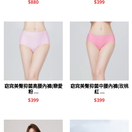
M
L(速達)
M(速達)
L(速達)
XL(速達)
2XL(速達)
XL(速達)
2XL(速達)
窈窕美臀抑菌中腰內褲(石英
窈窕美臀抑菌中腰內褲(天空
粉 女 M-2XL)
藍 女 M-2XL)
$
399
元
$
399
元
$
999
元
優惠價：
$
999
元
優惠價：
-
+
-
+
加入購物車
加入購物車