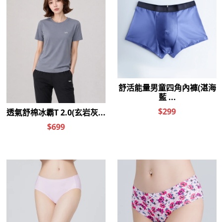
M
L(速達)
M(速達)
L(速達)
XL(速達)
2XL(速達)
XL(速達)
2XL(速達)
窈窕美臀抑菌無痕中腰內褲
窈窕美臀抑菌中腰內褲(湛海
(戀愛粉 女M-2XL)
藍 女 M-2XL)
$
399
元
$
399
元
$
999
元
優惠價：
$
999
元
優惠價：
-
+
-
+
加入購物車
加入購物車