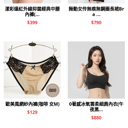
加入購物車
加入購物車
M
L
XL
2XL
M
L
XL
2XL
漾彩遠紅外線抑菌經典中腰
漾彩遠紅外線抑菌經典中腰
內褲(羅蘭紫 女M-2XL)
內褲(純淨白 女M-2XL)