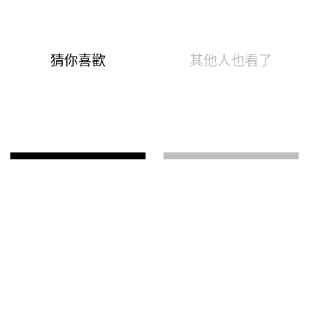
M(速達)
L
XL
M
L
XL
2XL
2XL
彩星遠紅外線抑菌經典中腰
內褲(經典黑 女M-2XL)
彩星遠紅外線抑菌經典中腰
內褲(戀愛粉 女M-2XL)
$
399
元
$
399
元
$
999
元
優惠價：
$
999
元
優惠價：
-
+
-
+
加入購物車
加入購物車