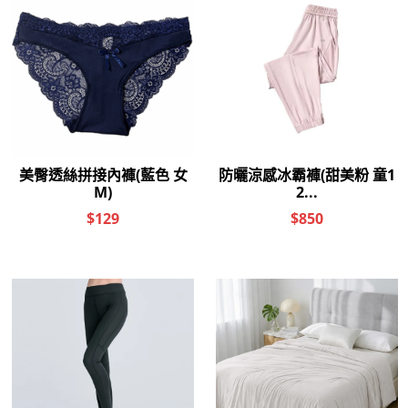
已售完
加入購物車
M(速達)
L(速達)
M
L
XL
2XL
XL(速達)
2XL
橫條遠紅外線抑菌無痕中腰
內褲(戀愛粉 女M-2XL)
橫條遠紅外線抑菌無痕中腰
內褲(經典黑 女M-2XL)