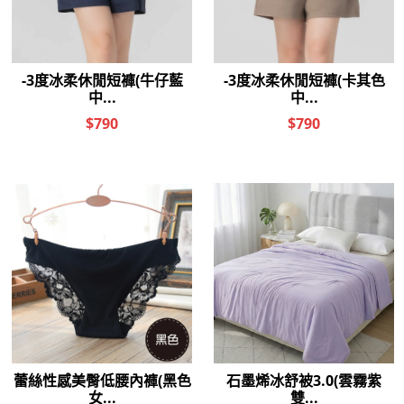
M
L
XL
2XL
M
L
XL
2XL
大理花遠紅外線抑菌無痕中
大理花遠紅外線抑菌無痕中
腰內褲(蔚晴藍 女M-2XL)
腰內褲(奶昔綠 女M-2XL)
$
399
元
$
399
元
$
999
元
優惠價：
$
999
元
優惠價：
-
+
-
+
加入購物車
加入購物車