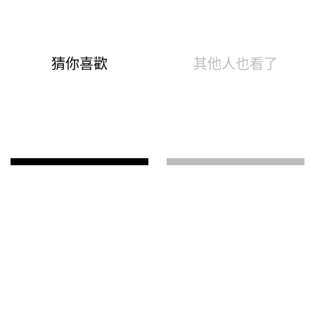
M(速達)
L
XL
M(速達)
L(速達)
2XL
XL(速達)
2XL
水玉玫瑰遠紅外線抑菌經典
水玉玫瑰遠紅外線抑菌經典
中腰內褲(戀愛粉 女M-2XL)
中腰內褲(湛海藍 女M-2XL)
$
399
元
$
399
元
$
999
元
優惠價：
$
999
元
優惠價：
-
+
-
+
加入購物車
加入購物車