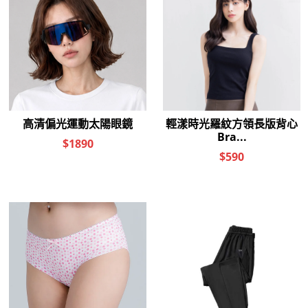
M(速達)
L
XL
M(速達)
L
XL
2XL
2XL
網點遠紅外線抑菌無痕中腰
網點遠紅外線抑菌無痕中腰
內褲(純淨白 女M-2XL)
內褲(戀愛粉 女M-2XL)
$
399
元
$
399
元
$
999
元
優惠價：
$
999
元
優惠價：
-
+
-
+
加入購物車
加入購物車
3 / 4