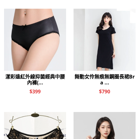
M(速達)
L
XL
M(速達)
L
XL
2XL
2XL
豎條遠紅外線抑菌基本中腰
漾彩遠紅外線抑菌無痕中腰
內褲(玫桃紅 女M-2XL)
內褲(經典黑 女M-2XL)
$
399
元
$
399
元
$
999
元
優惠價：
$
999
元
優惠價：