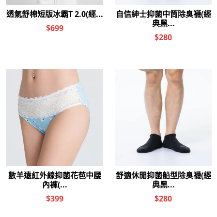
M(速達)
L(速達)
M(速達)
L(速達)
XL(速達)
2XL(速達)
XL(速達)
2XL(速達)
窈窕美臀抑菌中腰內褲(玫桃
窈窕美臀抑菌中腰內褲(醇酒
紅 女 M-2XL)
紅 女 M-2XL)
$
399
元
$
399
元
$
999
元
優惠價：
$
999
元
優惠價：
-
+
-
+
加入購物車
加入購物車