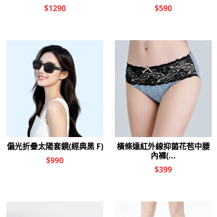
M(速達)
L
XL
M(速達)
L
XL
2XL
2XL
網點遠紅外線抑菌無痕中腰
漾彩遠紅外線抑菌經典中腰
內褲(天空藍 女M-2XL)
內褲(經典黑 女M-2XL)
$
399
元
$
399
元
$
999
元
優惠價：
$
999
元
優惠價：
-
+
-
+
加入購物車
加入購物車