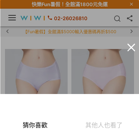
快樂Fun暑假！
全館滿1800元免運
02-26026810
【Fun暑假】全館滿$5000輸入優惠碼再折$500