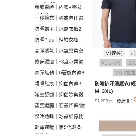
包2件9折
釋放束縛｜內衣+零著
感內褲
一秒擴充｜輕旅包任選
2件2190
防曬霸主｜冰霸衣褲2
件$1790
防曬Plus｜輕旅衣褲
$2190
高彈透氣｜冰氧雲柔空
M(速達)
L
氣褲
修身顯瘦｜-3度冰柔褲
XL(速達)
2X
790起
3XL(速達
高彈無勒｜0著感內褲6
件$1290
防曬排汗涼感衣(經
親膚無痕｜抑菌內褲3
M-3XL)
件$790
減壓舒適｜抑菌除臭襪
$
1,299
元
優惠價：
3雙$660
塑腰纖腿｜石墨烯褲/壓
力褲
整晚熟睡｜冰晶記憶枕
2顆9折
輕薄速暖｜第5代溫灸
發熱衣