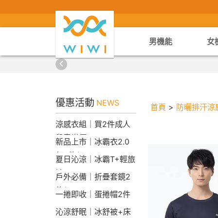
男機能
女
優惠活動
NEWS
首頁
>
防曬排汗涼
涼感衣組｜買2件成人
兒童半價
新品上市｜冰霸衣2.0
任2件$2290
夏日沁涼｜冰霸T+輕旅
褲
戶外必備｜折疊套鏡2
件$1790
一捲即收｜蛋捲帽2件
1790
沁涼舒眠｜冰舒被+床