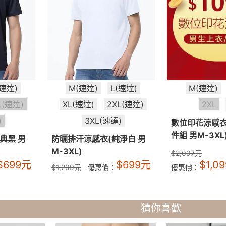
(速達)
M(速達)
L(速達)
M(速達)
L(速達)
XL(速達)
2XL(速達)
2XL
)
3XL(速達)
數位印花涼感衣
件組 男M-3XL
典黑 男
防曬排汗涼感衣(純淨白 男
M-3XL)
$
2,097
元
$
699
元
$
699
元
$
1,09
$
1,299
元
優惠價：
優惠價：
猜你喜歡