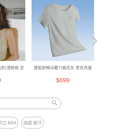
衣(清新綠 女
透氣舒棉冰霸T(麻花灰 男女共版
透氣舒棉冰霸T(純淨
)
M-5XL)
M-5XL)
0
$699
$699
平口 BRA
涼感 排汗