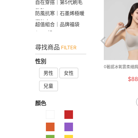
自在穿搭｜第5代刷毛
發熱Bra T
防風抗寒｜石墨烯極暖
衝鋒衣
超值組合｜品牌福袋
$599起
尋找商品
FILTER
性別
0著感冰氧雲柔細肩
男性
女性
F+)
$88
兒童
顏色