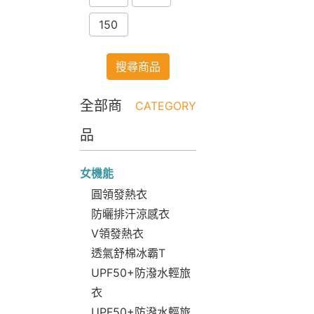
150
搜尋商品
全部商
CATEGORY
品
女機能
圓領發熱衣
防曬排汗涼感衣
V領發熱衣
透氣舒棉冰霸T
UPF50+防潑水輕旅
衣
UPF50+防潑水輕旅