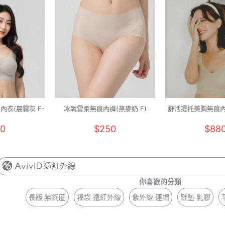
內衣(晨霧灰 F-
冰氧雲柔無痕內褲(燕麥奶 F)
舒活提托美胸無痕內
M-2XL
0
$250
$88
遠紅外線
你喜歡的分類
長版 無鋼圈
福袋 遠紅外線
紫外線 連帽
鞋墊 乳膠