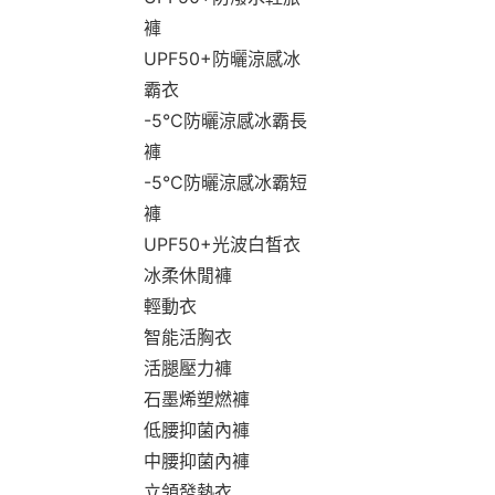
褲
UPF50+防曬涼感冰
霸衣
-5°C防曬涼感冰霸長
褲
-5°C防曬涼感冰霸短
褲
UPF50+光波白皙衣
冰柔休閒褲
輕動衣
智能活胸衣
活腿壓力褲
石墨烯塑燃褲
低腰抑菌內褲
中腰抑菌內褲
立領發熱衣