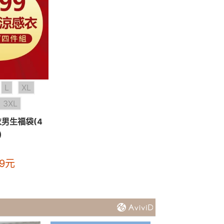
L
XL
3XL
男生福袋(4
)
9
元