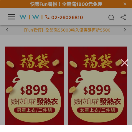
快樂Fun暑假！
全館滿1800元免運
02-26026810
【限時組合】買2件涼感衣享兒童半價