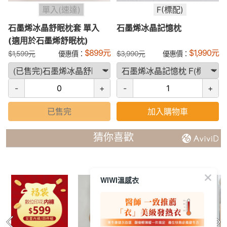
單入(速達)
F(標配)
石墨烯冰晶舒眠枕套 單入
石墨烯冰晶記憶枕
(適用於石墨烯舒眠枕)
$
899
元
$
1,990
元
$
1,599
元
優惠價：
$
3,990
元
優惠價：
-
+
-
+
已售完
加入購物車
猜你喜歡
WIWI溫感衣