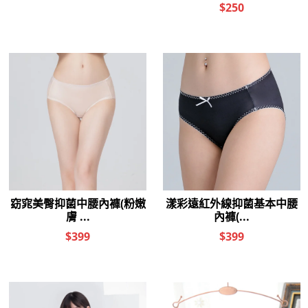
Bra T(寧靜灰 女生M-3XL)
Bra T(純淨白 女生M-3XL)
$
590
元
$
590
元
$
990
元
優惠價：
$
990
元
優惠價：
-
+
-
+
加入購物車
加入購物車