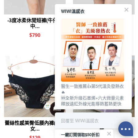
WIWI溫感衣
0著感冰氧雲柔寬肩
蕾絲性感美臀內褲
0著感冰氧雲柔寬肩
冰氧
內衣(燕麥奶 F-F+)
(深紅 女F)
內衣(奶霜白 F-F+)
$880
$129
$880
醫生一致推薦👍第5代溫灸發熱衣
🔥
🆕全新升級石墨烯+六大微量元素
遠紅外線
釋放遠紅外線光能導熱蓄熱更快
你喜歡的分類
花邊 抗菌
月牙 杯墊
止汗 櫻花粉
抗菌 無痕褲
長版 方領
回覆至 WIWI溫感衣
一鍵訂閱領取$50折扣