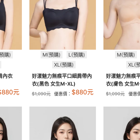
(預購)
M(預購)
L(預購)
M(預購)
XL(預購)
XL(
肩內衣
好漾魅力無痕平口細肩帶內
好漾魅力無痕
衣(黑色 女生M-XL)
衣(膚色 女生M-
$
880
元
$
880
元
$
1,090
元
優惠價：
$
1,090
元
優惠