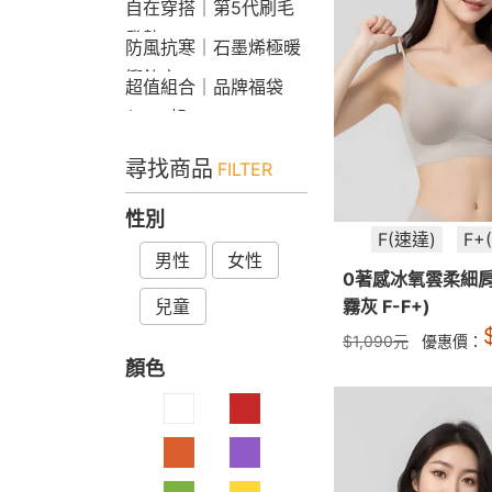
自在穿搭｜第5代刷毛
發熱Bra T
防風抗寒｜石墨烯極暖
衝鋒衣
超值組合｜品牌福袋
$599起
尋找商品
FILTER
性別
F(速達)
F+
男性
女性
0著感冰氧雲柔細肩
兒童
霧灰 F-F+)
$
1,090
元
優惠價：
顏色