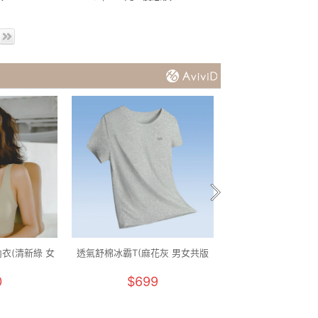
衣(清新綠 女
透氣舒棉冰霸T(麻花灰 男女共版
透氣舒棉冰霸T(純淨
)
M-5XL)
M-5XL)
0
$699
$699