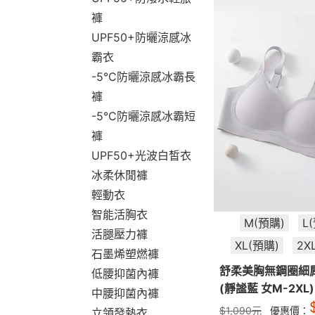
褲
UPF50+防曬涼感冰
霸衣
-5°C防曬涼感冰霸長
褲
-5°C防曬涼感冰霸短
褲
UPF50+光波白皙衣
冰柔休閒褲
輕動衣
智能活胸衣
M(預購)
L
活腿壓力褲
XL(預購)
2X
石墨烯塑燃褲
舒柔美胸無鋼圈細
低腰抑菌內褲
(靜謐藍 女M-2XL)
中腰抑菌內褲
$
1,090
元
優惠價：
立領發熱衣