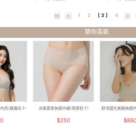
1
2
[ 3 ]
4
猜你喜歡
內衣(晨霧灰 F-
冰氧雲柔無痕內褲(燕麥奶 F)
舒活提托美胸無痕內
M-2XL
0
$250
$88