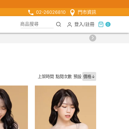
02-26026810
門市資訊
登入
/
註冊
0
上架時間
點閱次數
預設
價格↓