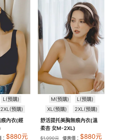
L(預購)
M(預購)
L(預購)
2XL(預購)
XL(預購)
2XL(預購)
痕內衣(經
舒活提托美胸無痕內衣(溫
)
柔杏 女M-2XL)
$
880
元
$
880
元
價：
$
1,090
元
優惠價：