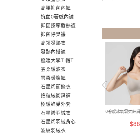
高腰抑菌內褲
抗菌0著感內褲
抑菌按摩發熱襪
抑菌除臭襪
高領發熱衣
發熱內搭褲
極暖大學T 帽T
雲柔暖波衣
雲柔暖腹褲
石墨烯衝鋒衣
搖粒絨衝鋒褲
極暖蜂巢外套
0著感冰氧雲柔細肩
石墨烯羽絨衣
F+)
石墨烯羽絨背心
$88
波紋羽絨衣