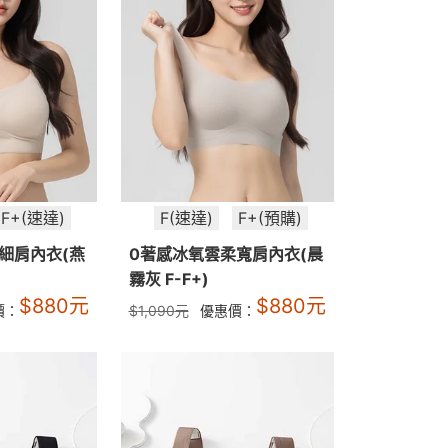
F+(速達)
F(速達)
F+(預購)
細肩內衣(燕
0著感冰氧雲柔寬肩內衣(晨
霧灰 F-F+)
$
880
元
$
880
元
價：
$
1,090
元
優惠價：