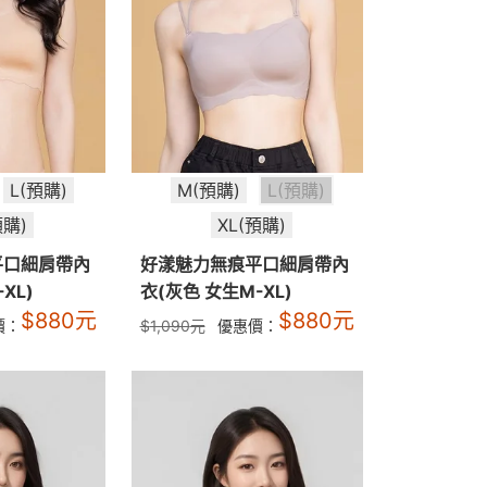
L(預購)
M(預購)
L(預購)
預購)
XL(預購)
平口細肩帶內
好漾魅力無痕平口細肩帶內
XL)
衣(灰色 女生M-XL)
$
880
元
$
880
元
價：
$
1,090
元
優惠價：