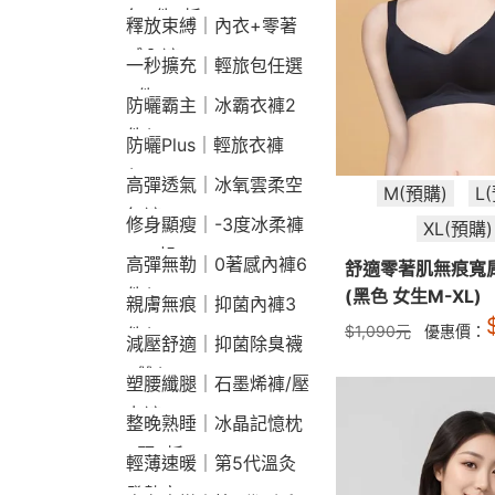
包2件9折
釋放束縛｜內衣+零著
感內褲
一秒擴充｜輕旅包任選
2件2190
防曬霸主｜冰霸衣褲2
件$1790
防曬Plus｜輕旅衣褲
$2190
高彈透氣｜冰氧雲柔空
M(預購)
L
氣褲
修身顯瘦｜-3度冰柔褲
XL(預購)
790起
高彈無勒｜0著感內褲6
舒適零著肌無痕寬
件$1290
(黑色 女生M-XL)
親膚無痕｜抑菌內褲3
$
1,090
元
優惠價：
件$790
減壓舒適｜抑菌除臭襪
3雙$660
塑腰纖腿｜石墨烯褲/壓
力褲
整晚熟睡｜冰晶記憶枕
2顆9折
輕薄速暖｜第5代溫灸
發熱衣