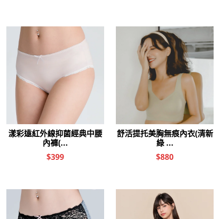
M(預購)
L(預購)
M(預購)
L(預購)
XL(預購)
2XL(預購)
XL(預購)
2XL(預購)
舒活提托美胸無痕內衣(清新
舒柔美胸無鋼圈寬肩內衣(經
綠 女M-2XL)
典黑 女M-2XL)
$
880
元
$
880
元
$
1,090
元
優惠價：
$
1,090
元
優惠價：