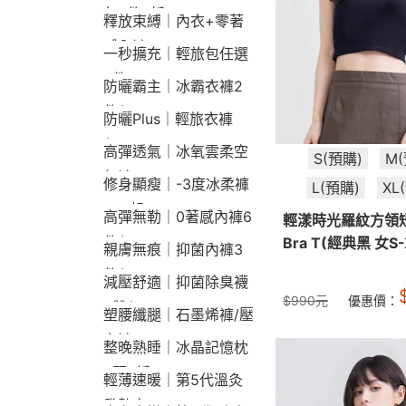
包2件9折
釋放束縛｜內衣+零著
感內褲
一秒擴充｜輕旅包任選
2件2190
防曬霸主｜冰霸衣褲2
件$1790
防曬Plus｜輕旅衣褲
$2190
高彈透氣｜冰氧雲柔空
S(預購)
M
氣褲
修身顯瘦｜-3度冰柔褲
L(預購)
XL
790起
高彈無勒｜0著感內褲6
輕漾時光羅紋方領
件$1290
Bra T(經典黑 女S-
親膚無痕｜抑菌內褲3
件$790
減壓舒適｜抑菌除臭襪
$
990
元
優惠價：
3雙$660
塑腰纖腿｜石墨烯褲/壓
力褲
整晚熟睡｜冰晶記憶枕
2顆9折
輕薄速暖｜第5代溫灸
發熱衣