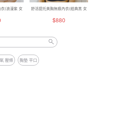
衣(浪漫紫 女
舒活提托美胸無痕內衣(經典黑 女
石墨烯減壓健康鞋(經典黑
)
M-2XL)
25.5)
0
$880
$1290
氧 壓條
胸墊 平口