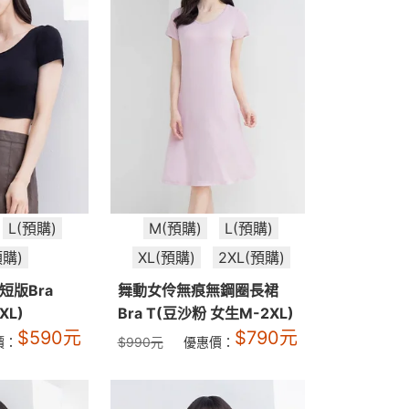
L(預購)
M(預購)
L(預購)
預購)
XL(預購)
2XL(預購)
短版Bra
舞動女伶無痕無鋼圈長裙
XL)
Bra T(豆沙粉 女生M-2XL)
$
590
元
$
790
元
價：
$
990
元
優惠價：