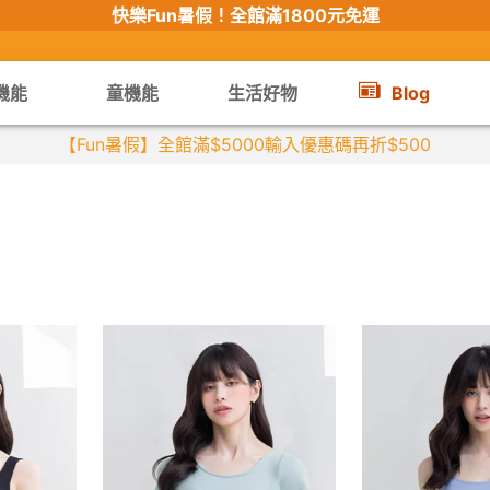
快樂Fun暑假！
全館滿1800元免運
機能
童機能
生活好物
Blog
【限時組合】買2件涼感衣享兒童