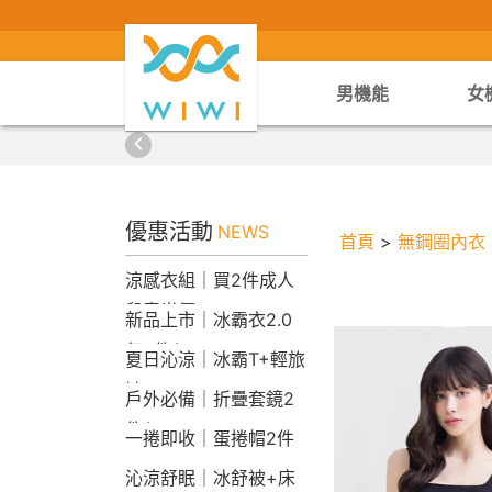
男機能
女
優惠活動
NEWS
首頁
>
無鋼圈內衣
涼感衣組｜買2件成人
兒童半價
新品上市｜冰霸衣2.0
任2件$2290
夏日沁涼｜冰霸T+輕旅
褲
戶外必備｜折疊套鏡2
件$1790
一捲即收｜蛋捲帽2件
1790
沁涼舒眠｜冰舒被+床