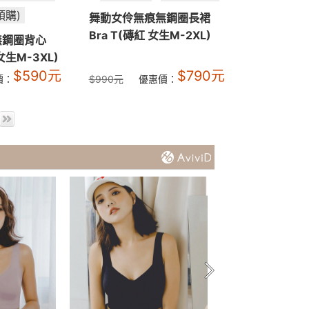
預購)
舞動女伶無痕無鋼圈長裙
Bra T(磚紅 女生M-2XL)
無鋼圈背心
女生M-3XL)
$
590
元
$
790
元
價：
$
990
元
優惠價：