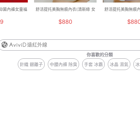
抑菌內褲女童福
舒活提托美胸無痕內衣(清新綠 女
舒活提托美胸無痕內
0-140)
M-2XL)
M-2XL
9
$880
$88
遠紅外線
你喜歡的分類
針織 銀離子
中腰內褲 除臭
手套 冰霸
冰晶 濕氣
冰