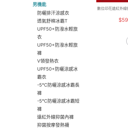
男機能
數位印花遠紅外線
防曬排汗涼感衣
袋(4件組 童9
$59
透氣舒棉冰霸T
UPF50+防潑水輕旅
衣
UPF50+防潑水輕旅
褲
V領發熱衣
UPF50+防曬涼感冰
霸衣
-5°C防曬涼感冰霸長
褲
-5°C防曬涼感冰霸短
褲
遠紅外線抑菌內褲
抑菌按摩發熱襪