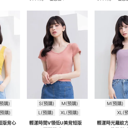
(預購)
S(預購)
M(預購)
M(預購)
(預購)
L(預購)
XL(預購)
XL(
短版背心
輕漾時間V領低U美背短版
輕漾時光羅紋