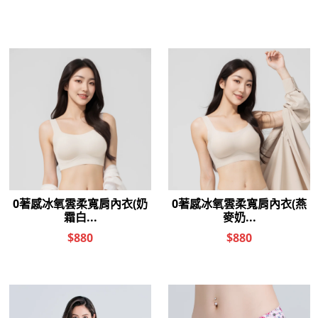
M(預購)
L(預購)
M(預購)
L(預購)
XL(預購)
XL(預購)
輕漾時間大U領短版Bra
輕漾時間大U領短版Bra
T(純淨白 女M-XL)
T(淺果綠 女M-XL)
$
590
元
$
590
元
$
990
元
優惠價：
$
990
元
優惠價：
-
+
-
+
加入購物車
加入購物車