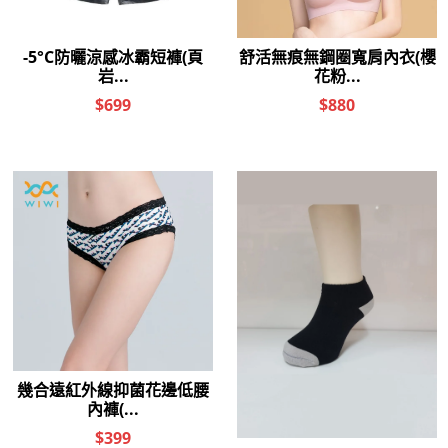
-
+
-
+
加入購物車
加入購物車
M(預購)
L(預購)
M(預購)
L(預購)
XL(預購)
XL(預購)
2XL(預購)