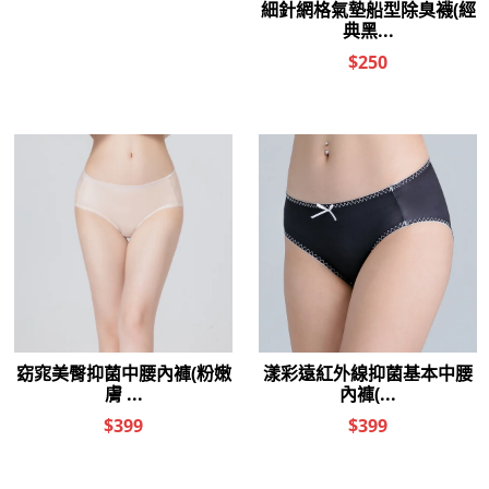
輕漾時間大U領短版Bra
舒柔美胸無鋼圈細肩內衣(蜜
T(經典黑 女M-XL)
桃膚 女M-2XL)
$
590
元
$
880
元
$
990
元
優惠價：
$
1,090
元
優惠價：
-
+
-
+
加入購物車
加入購物車