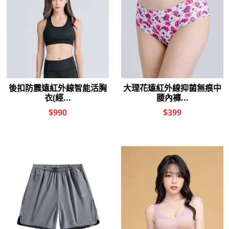
M(預購)
L(預購)
M(預購)
L(預購)
XL(預購)
XL(預購)
2XL(預購)
輕漾時間大U領短版Bra
舒柔美胸無鋼圈細肩內衣(靜
T(焦糖咖啡 女M-XL)
謐藍 女M-2XL)
$
590
元
$
880
元
$
990
元
優惠價：
$
1,090
元
優惠價：