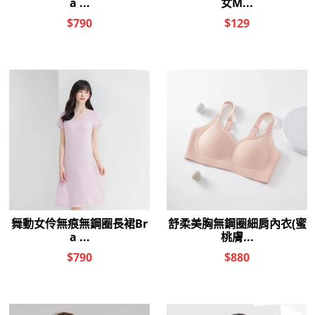
M(預購)
L(預購)
M(預購)
L(預購)
XL(預購)
2XL(預購)
XL(預購)
2XL(預購)
舞動女伶無痕無鋼圈長裙
舒柔美胸無鋼圈寬肩內衣(摩
Bra T(豆沙粉 女生M-2XL)
卡咖 女M-2XL)
$
790
元
$
880
元
$
990
元
優惠價：
$
1,090
元
優惠價：
-
+
-
+
加入購物車
加入購物車