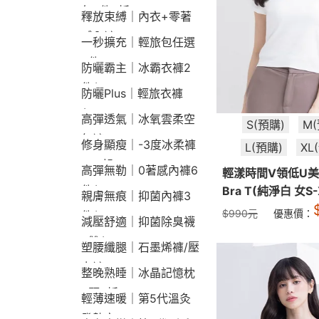
包2件9折
釋放束縛｜內衣+零著
感內褲
一秒擴充｜輕旅包任選
2件2190
防曬霸主｜冰霸衣褲2
件$1790
防曬Plus｜輕旅衣褲
$2190
高彈透氣｜冰氧雲柔空
S(預購)
M
氣褲
修身顯瘦｜-3度冰柔褲
L(預購)
XL
790起
高彈無勒｜0著感內褲6
輕漾時間V領低U
件$1290
Bra T(純淨白 女S-
親膚無痕｜抑菌內褲3
$
990
元
優惠價：
件$790
減壓舒適｜抑菌除臭襪
3雙$660
塑腰纖腿｜石墨烯褲/壓
力褲
整晚熟睡｜冰晶記憶枕
2顆9折
輕薄速暖｜第5代溫灸
發熱衣