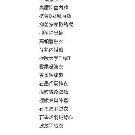
高腰抑菌內褲
抗菌0著感內褲
抑菌按摩發熱襪
抑菌除臭襪
高領發熱衣
發熱內搭褲
極暖大學T 帽T
雲柔暖波衣
雲柔暖腹褲
石墨烯衝鋒衣
搖粒絨衝鋒褲
極暖蜂巢外套
石墨烯羽絨衣
石墨烯羽絨背心
波紋羽絨衣