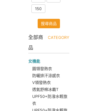
150
搜尋商品
全部商
CATEGORY
品
女機能
圓領發熱衣
防曬排汗涼感衣
V領發熱衣
透氣舒棉冰霸T
UPF50+防潑水輕旅
衣
UPF50+防潑水輕旅