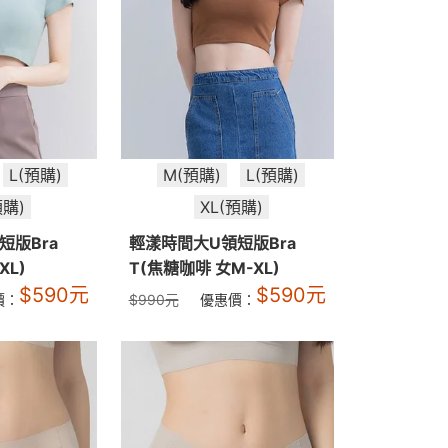
L(預購)
M(預購)
L(預購)
預購)
XL(預購)
短版Bra
輕漾時間大U領短版Bra
XL)
T(焦糖咖啡 女M-XL)
$
590
元
$
590
元
價：
$
990
元
優惠價：