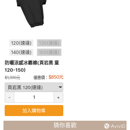
120(速達)
130(速達)
140(速達)
150(速達)
防曬涼感冰霸褲(頁岩黑 童
120-150)
$
850
元
$
1,390
元
優惠價：
-
+
加入購物車
猜你喜歡