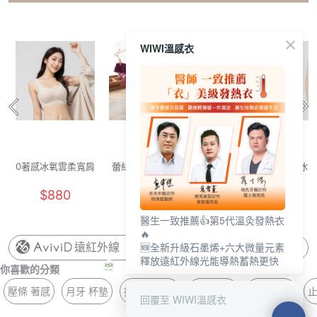
WIWI溫感衣
0著感冰氧雲柔寬肩
蕾絲性感美臀內褲
0著感冰氧雲柔寬肩
冰氧
內衣(燕麥奶 F-F+)
(深紅 女F)
內衣(奶霜白 F-F+)
$880
$129
$880
醫生一致推薦👍第5代溫灸發熱衣
🔥
🆕全新升級石墨烯+六大微量元素
遠紅外線
釋放遠紅外線光能導熱蓄熱更快
你喜歡的分類
壓條 著感
月牙 杯墊
抗菌 無痕褲
花邊 抗菌
長版 方領
止
回覆至 WIWI溫感衣