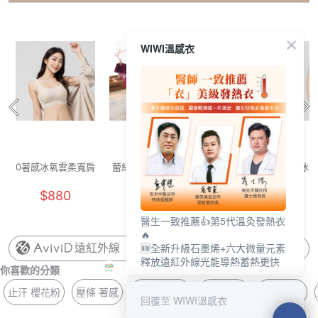
WIWI溫感衣
0著感冰氧雲柔寬肩
蕾絲性感美臀內褲
0著感冰氧雲柔寬肩
冰氧
內衣(燕麥奶 F-F+)
(深紅 女F)
內衣(奶霜白 F-F+)
$880
$129
$880
醫生一致推薦👍第5代溫灸發熱衣
🔥
🆕全新升級石墨烯+六大微量元素
遠紅外線
釋放遠紅外線光能導熱蓄熱更快
你喜歡的分類
止汗 櫻花粉
壓條 著感
抗菌 無痕褲
花邊 抗菌
長版 方領
回覆至 WIWI溫感衣