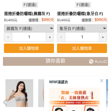
F(速達)
F(速達)
蛋捲折疊防曬帽(晨霧灰 F)
蛋捲折疊防曬帽(象牙白 F)
$
990
元
$
990
元
$
1,490
元
優惠價：
$
1,490
元
優惠價：
-
+
-
+
加入購物車
加入購物車
猜你喜歡
WIWI溫感衣