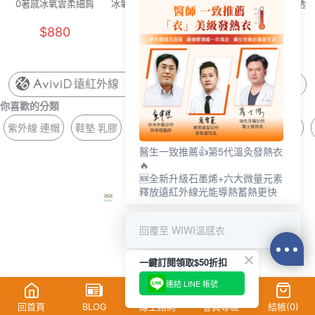
0著感冰氧雲柔細肩
冰氧雲柔無痕內褲
舒活提托美胸無痕
透氣
內衣(晨霧灰 F-F+)
(燕麥奶 F)
內衣(清新綠 女M-
花灰
$880
$250
$880
2XL)
遠紅外線
你喜歡的分類
紫外線 連帽
鞋墊 乳膠
涼感 排汗
長版 無鋼圈
平口 BRA
醫生一致推薦👍第5代溫灸發熱衣
🔥
🆕全新升級石墨烯+六大微量元素
釋放遠紅外線光能導熱蓄熱更快
回覆至 WIWI溫感衣
一鍵訂閱領取$50折扣
連結 LINE 帳號
回首頁
BLOG
線上諮詢
會員專區
結帳(
0
)